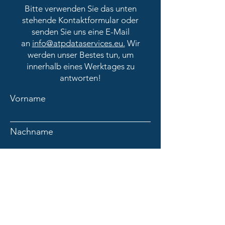
Bitte verwenden Sie das unten
stehende Kontaktformular oder
senden Sie uns eine E-Mail
an
info@atpdataservices.eu
.
Wir
werden unser Bestes tun, um
innerhalb eines Werktages zu
antworten!
Vorname
Nachname
Email
Sache