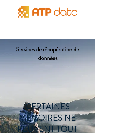
Services de récupération de
données
CERTAINES
MÉMOIRES NE
PEUVENT TOUT