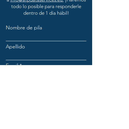
todo lo posible para responderle
dentro de 1 día hábil!
Nombre de pila
Apellido
Email
Asunto
Mensaje