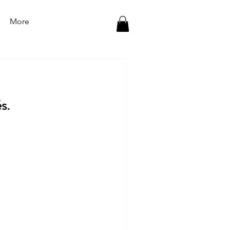
More
s.