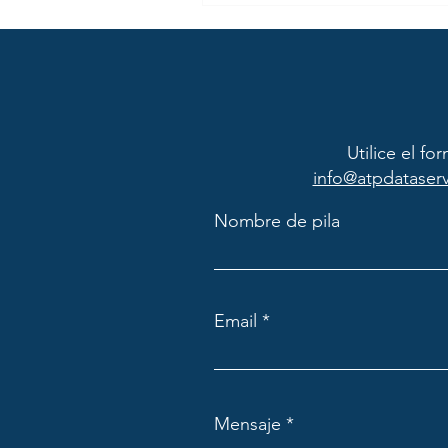
Utilice el f
info@atpdataserv
Nombre de pila
Email
Mensaje