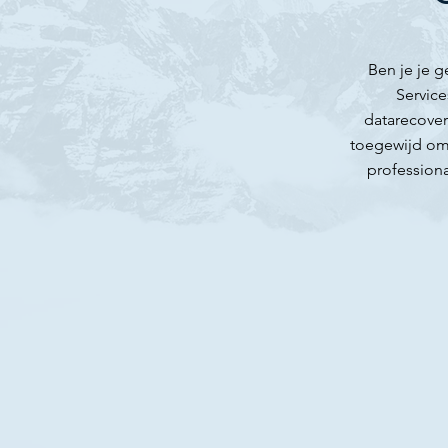
​Ben je je
Service
datarecovery
toegewijd om 
professiona