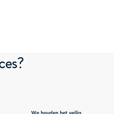
ces?
We houden het veilig