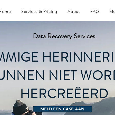
Home
Services & Pricing
About
FAQ
Mo
Data Recovery Services
MMIGE HERINNER
UNNEN NIET WOR
HERCREËERD
MELD EEN CASE AAN