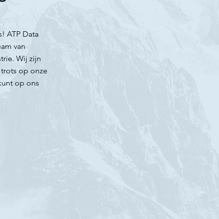
s! ATP Data
eam van
rie. Wij zijn
 trots op onze
 kunt op ons