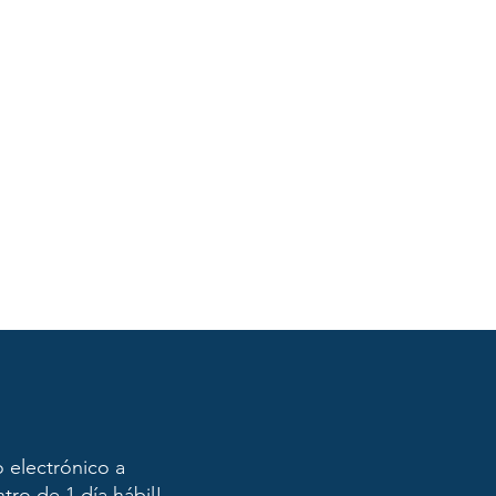
o electrónico a
ro de 1 día hábil!