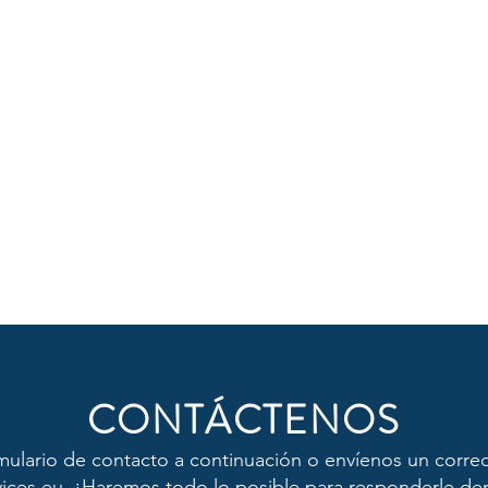
CONTÁCTENOS
ormulario de contacto a continuación o envíenos un corre
ices.eu.
¡Haremos todo lo posible para responderle dent