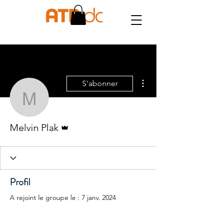
Plus d'actions
S'abonner
Melvin Plak
Administrateur
Melvin Plak
Profil
A rejoint le groupe le : 7 janv. 2024