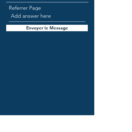
Referrer Page
Envoyer le Message
Veuillez utiliser le formulaire de
contact ci-dessous ou envoyez-nous